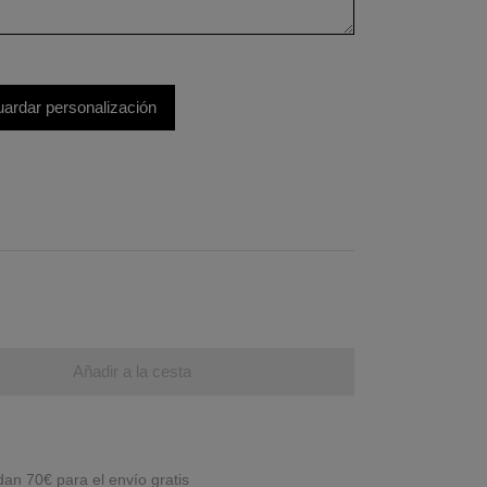
ardar personalización
Añadir a la cesta
edan
70€
para el envío gratis