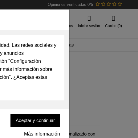
Opiniones verificadas 0/5
Favoritos
Iniciar sesión
Carrito (0)
izables
Mochilas y bolsas tácticas
idad. Las redes sociales y
s y anuncios
otón "Configuración
rcito del Aire bordado
ner más información sobre
cación Mecánico
ación". ¿Aceptas estas
a Ejercito del Aire
o)
d árida del Ejército del Aire, personalizado con
Más información