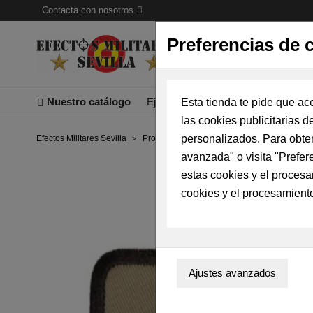
Contacta con nosotros
Preferencias de 
Nuestro catálogo
Ejercitos
Patrulla Águila
Aire25
Esta tienda te pide que ac
las cookies publicitarias d
personalizados. Para obten
Efectos Militares Sevilla
Productos
Parches / Escudos
Parche
avanzada" o visita "Prefer
estas cookies y el procesa
cookies y el procesamient