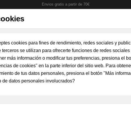
Envios gratis a partir de 70€
cookies
Teléfono de contacto: 670 900 130
L-V 10-14H 17:30-19:30H
-40 Aniversario
Medallas condecoraciones
Productos personal
eptes cookies para fines de rendimiento, redes sociales y public
e terceros se utilizan para ofrecerte funciones de redes sociale
er más información o modificar tus preferencias, presiona el b
s Personalizados Nombre
Parche identificación Mecánico uniformidad árida Eje
encias de cookies" en la parte inferior del sitio web. Para obte
Parche identifi
miento de tus datos personales, presiona el botón "Más inform
uniformidad árid
o de datos personales involucrados?
bordado
5,00 €
(I.V.A. Incluid
Parche bordado para uniformida