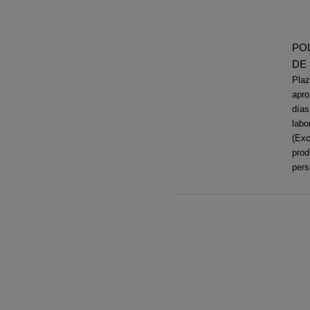
POL
DE 
Plaz
apro
días
labo
(Exc
prod
pers