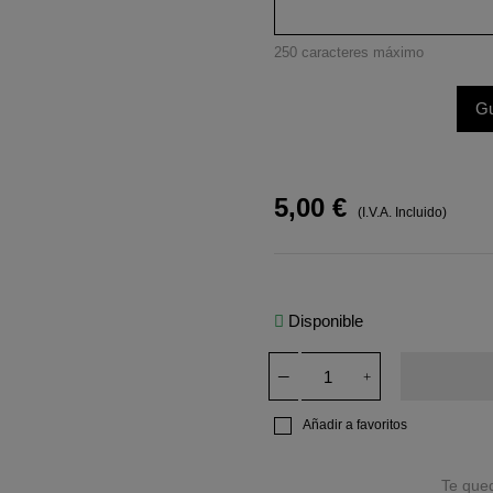
250 caracteres máximo
Gu
5,00 €
(I.V.A. Incluido)
Disponible
Añadir a favoritos
Te qu