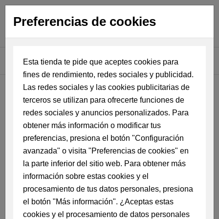
Preferencias de cookies
Esta tienda te pide que aceptes cookies para
fines de rendimiento, redes sociales y publicidad.
Las redes sociales y las cookies publicitarias de
Efectos Militares Sevilla
Productos
Vestimenta militar
Camisetas Milit
terceros se utilizan para ofrecerte funciones de
Camiseta Academia General del
redes sociales y anuncios personalizados. Para
obtener más información o modificar tus
Aire deporte Dry Fresh Azul
preferencias, presiona el botón "Configuración
marino
avanzada" o visita "Preferencias de cookies" en
la parte inferior del sitio web. Para obtener más
información sobre estas cookies y el
procesamiento de tus datos personales, presiona
el botón "Más información". ¿Aceptas estas
cookies y el procesamiento de datos personales